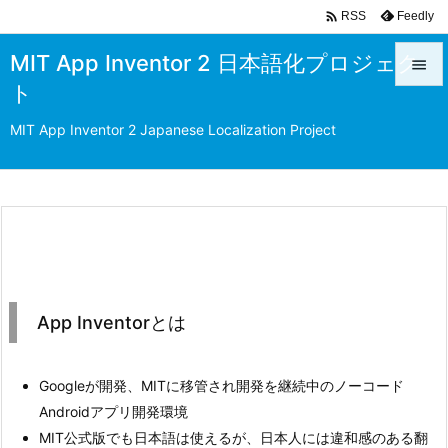

Feedly
RSS
MIT App Inventor 2 日本語化プロジェク

ト

メニュ
MIT App Inventor 2 Japanese Localization Project

前へ

次へ

検索
App Inventorとは
Googleが開発、MITに移管され開発を継続中のノーコード
Androidアプリ開発環境
MIT公式版でも日本語は使えるが、日本人には違和感のある翻