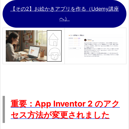
【その2】お絵かきアプリを作る（Udemy講座
へ）
重要：App Inventor 2 のアク
セス方法が変更されました